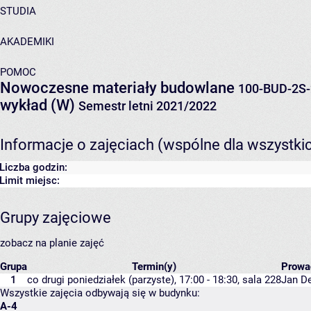
STUDIA
AKADEMIKI
POMOC
Nowoczesne materiały budowlane
100-BUD-2S-
wykład (W)
Semestr letni 2021/2022
Informacje o zajęciach (wspólne dla wszystki
Liczba godzin:
Limit miejsc:
Grupy zajęciowe
zobacz na planie zajęć
Grupa
Termin(y)
Prowa
1
co drugi poniedziałek (parzyste), 17:00 - 18:30,
sala 228
Jan D
Wszystkie zajęcia odbywają się w budynku:
A-4