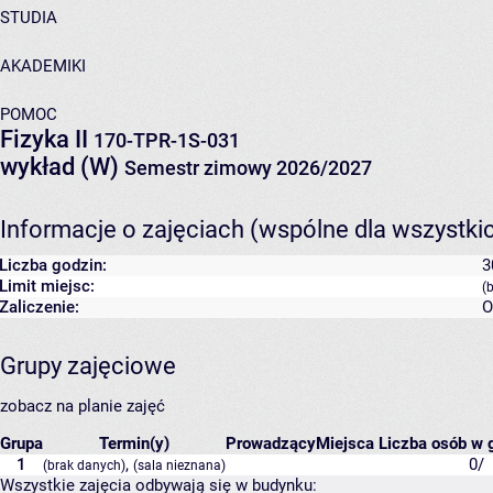
STUDIA
AKADEMIKI
POMOC
Fizyka II
170-TPR-1S-031
wykład (W)
Semestr zimowy 2026/2027
Informacje o zajęciach (wspólne dla wszystki
Liczba godzin:
3
Limit miejsc:
(
Zaliczenie:
O
Grupy zajęciowe
zobacz na planie zajęć
Grupa
Termin(y)
Prowadzący
Miejsca
Liczba osób w g
1
,
0/
(brak danych)
(sala nieznana)
Wszystkie zajęcia odbywają się w budynku: