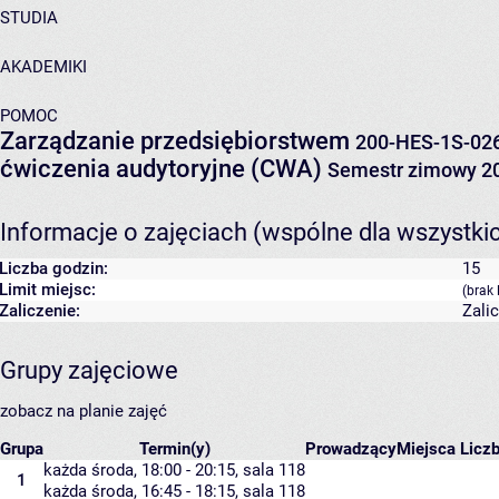
STUDIA
AKADEMIKI
POMOC
Zarządzanie przedsiębiorstwem
200-HES-1S-02
ćwiczenia audytoryjne (CWA)
Semestr zimowy 2
Informacje o zajęciach (wspólne dla wszystki
Liczba godzin:
15
Limit miejsc:
(brak 
Zaliczenie:
Zali
Grupy zajęciowe
zobacz na planie zajęć
Grupa
Termin(y)
Prowadzący
Miejsca
Liczb
każda środa, 18:00 - 20:15,
sala 118
1
każda środa, 16:45 - 18:15,
sala 118