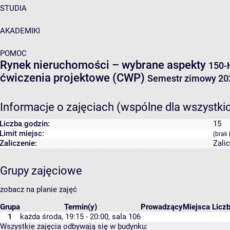
STUDIA
AKADEMIKI
POMOC
Rynek nieruchomości – wybrane aspekty
150-
ćwiczenia projektowe (CWP)
Semestr zimowy 20
Informacje o zajęciach (wspólne dla wszystki
Liczba godzin:
15
Limit miejsc:
(brak 
Zaliczenie:
Zali
Grupy zajęciowe
zobacz na planie zajęć
Grupa
Termin(y)
Prowadzący
Miejsca
Liczb
1
każda środa, 19:15 - 20:00,
sala 106
Wszystkie zajęcia odbywają się w budynku: