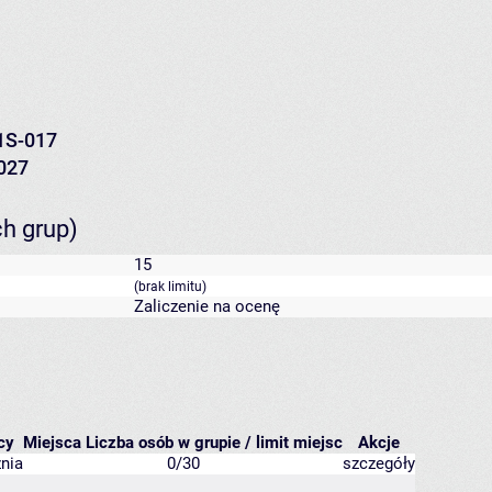
1S-017
027
ch grup)
15
(brak limitu)
Zaliczenie na ocenę
cy
Miejsca
Liczba osób w grupie / limit miejsc
Akcje
nia
0/30
szczegóły