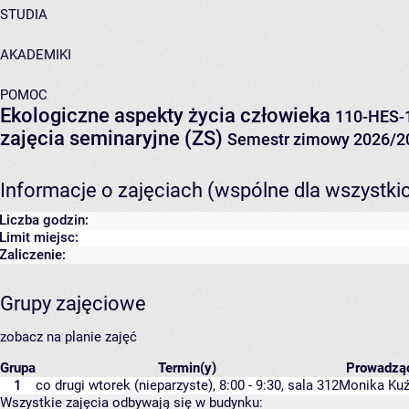
STUDIA
AKADEMIKI
POMOC
Ekologiczne aspekty życia człowieka
110-HES-
zajęcia seminaryjne (ZS)
Semestr zimowy 2026/2
Informacje o zajęciach (wspólne dla wszystki
Liczba godzin:
Limit miejsc:
Zaliczenie:
Grupy zajęciowe
zobacz na planie zajęć
Grupa
Termin(y)
Prowadzą
1
co drugi wtorek (nieparzyste), 8:00 - 9:30,
sala 312
Monika Kuź
Wszystkie zajęcia odbywają się w budynku: