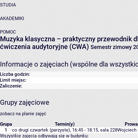
STUDIA
AKADEMIKI
POMOC
Muzyka klasyczna – praktyczny przewodnik dl
ćwiczenia audytoryjne (CWA)
Semestr zimowy 2
Informacje o zajęciach (wspólne dla wszystki
Liczba godzin:
Limit miejsc:
Zaliczenie:
Grupy zajęciowe
zobacz na planie zajęć
Grupa
Termin(y)
Prowa
1
co drugi czwartek (parzyste), 16:45 - 18:15,
sala 228
Wojciech
Wszystkie zajęcia odbywają się w budynku: