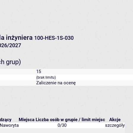
a inżyniera
100-HES-1S-030
026/2027
ch grup)
15
(brak limitu)
Zaliczenie na ocenę
dzący
Miejsca
Liczba osób w grupie / limit miejsc
Akcje
 Naworyta
0/30
szczegóły