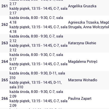
2.17
261
Angelika Gruszka
każdy piątek, 13:15 - 14:45,
C-7
,
sala
2.17
każda środa, 8:00 - 9:30,
C-7
,
sala
4.18
Agnieszka Trzaska
,
Magd
262
każdy piątek, 13:15 - 14:45,
C-7
,
sala
Strugała
,
Anna Wołczyńs
4.18
każda środa, 8:00 - 9:30,
C-7
,
sala
2.12
263
Katarzyna Okehie
każdy piątek, 13:15 - 14:45,
C-7
,
sala
2.12
każda środa, 8:00 - 9:30,
C-7
,
sala
0.17
264
Magdalena Potręć
każdy piątek, 13:15 - 14:45,
C-7
,
sala
0.17
każda środa, 8:00 - 9:30,
D-11
,
sala
310
265
Marzena Wohadlo
każdy piątek, 13:15 - 14:45,
D-11
,
sala 310
każda środa, 8:00 - 9:30,
C-7
,
sala
2.09
266
Paulina Zapart
każdy piątek, 13:15 - 14:45,
C-7
,
sala
2.09