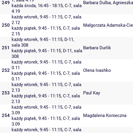
7
,
sala 4.19
249
Barbara Dulba
,
Agnieszka
każda środa, 16:45 - 18:15,
C-7
,
sala
4.19
każdy wtorek, 9:45 - 11:15,
C-7
,
sala
2.12
250
Małgorzata Adamska-Cie
każdy piątek, 9:45 - 11:15,
C-7
,
sala
2.15
każdy wtorek, 9:45 - 11:15,
D-11
,
sala 308
251
Barbara Durlik
każdy piątek, 9:45 - 11:15,
D-11
,
sala
308
każdy wtorek, 9:45 - 11:15,
C-7
,
sala
0.11
252
Olena Ivashko
każdy piątek, 9:45 - 11:15,
C-7
,
sala
0.11
każdy wtorek, 9:45 - 11:15,
C-7
,
sala
2.13
253
Paul Kay
każdy piątek, 9:45 - 11:15,
C-7
,
sala
2.13
każdy wtorek, 9:45 - 11:15,
C-7
,
sala
3.09
254
Magdalena Konieczna
każdy piątek, 9:45 - 11:15,
C-7
,
sala
3.09
każdy wtorek, 9:45 - 11:15,
C-7
,
sala