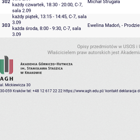
302
Michał Strugała
każdy czwartek, 18:30 - 20:00,
C-7
,
sala 2.09
każdy piątek, 13:15 - 14:45,
C-7
,
sala
3.09
303
Ewelina Madoń
,
- Prodzi
każda środa, 8:00 - 9:30,
C-7
,
sala
3.09
Opisy przedmiotów w USOS i
Właścicielem praw autorskich jest Akademia
al. Mickiewicza 30
30-059 Kraków
tel: +48 12 617 22 22
https://www.agh.edu.pl/
kontakt
deklaracja 