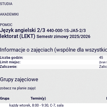
STUDIA
AKADEMIKI
POMOC
Język angielski 2/3
440-000-1S-JA5-2/3
lektorat (LEKT)
Semestr zimowy 2025/2026
Informacje o zajęciach (wspólne dla wszystki
Liczba godzin:
45
Limit miejsc:
(brak 
Zaliczenie:
Zali
Grupy zajęciowe
zobacz na planie zajęć
Grupa
Termin(y)
każdy wtorek, 8:00 - 9:30,
C-7
,
sala