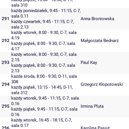
sala 310
każdy poniedziałek, 9:45 - 11:15,
C-7
,
sala 0.11
291
Anna Broniowska
każdy czwartek, 9:45 - 11:15,
C-7
,
sala 2.13
każdy wtorek, 8:00 - 9:30,
C-7
,
sala
4.19
292
Małgorzata Bednarz
każdy piątek, 8:00 - 9:30,
C-7
,
sala
4.17
każdy wtorek, 8:00 - 9:30,
C-7
,
sala
2.15
293
Paul Kay
każdy piątek, 8:00 - 9:30,
C-7
,
sala
2.13
każda środa, 8:00 - 9:30,
D-11
,
sala
308
294
Grzegorz Kłopotowski
każdy piątek, 13:15 - 14:45,
D-11
,
sala 312
każdy wtorek, 9:45 - 11:15,
C-7
,
sala
0.16
295
Irmina Pluta
każdy piątek, 9:45 - 11:15,
C-7
,
sala
0.16
każdy wtorek, 16:45 - 18:15,
C-7
,
sala 0.17
296
Karolina Pasiut