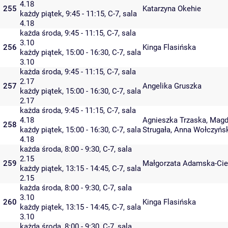
4.18
255
Katarzyna Okehie
każdy piątek, 9:45 - 11:15,
C-7
,
sala
4.18
każda środa, 9:45 - 11:15,
C-7
,
sala
3.10
256
Kinga Flasińska
każdy piątek, 15:00 - 16:30,
C-7
,
sala
3.10
każda środa, 9:45 - 11:15,
C-7
,
sala
2.17
257
Angelika Gruszka
każdy piątek, 15:00 - 16:30,
C-7
,
sala
2.17
każda środa, 9:45 - 11:15,
C-7
,
sala
4.18
Agnieszka Trzaska
,
Magd
258
każdy piątek, 15:00 - 16:30,
C-7
,
sala
Strugała
,
Anna Wołczyńs
4.18
każda środa, 8:00 - 9:30,
C-7
,
sala
2.15
259
Małgorzata Adamska-Cie
każdy piątek, 13:15 - 14:45,
C-7
,
sala
2.15
każda środa, 8:00 - 9:30,
C-7
,
sala
3.10
260
Kinga Flasińska
każdy piątek, 13:15 - 14:45,
C-7
,
sala
3.10
każda środa, 8:00 - 9:30,
C-7
,
sala