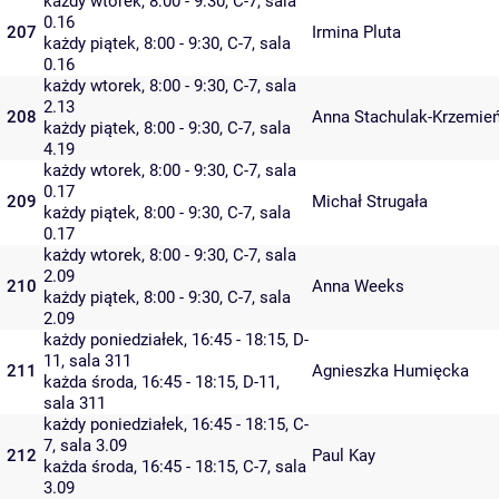
każdy wtorek, 8:00 - 9:30,
C-7
,
sala
0.16
207
Irmina Pluta
każdy piątek, 8:00 - 9:30,
C-7
,
sala
0.16
każdy wtorek, 8:00 - 9:30,
C-7
,
sala
2.13
208
Anna Stachulak-Krzemie
każdy piątek, 8:00 - 9:30,
C-7
,
sala
4.19
każdy wtorek, 8:00 - 9:30,
C-7
,
sala
0.17
209
Michał Strugała
każdy piątek, 8:00 - 9:30,
C-7
,
sala
0.17
każdy wtorek, 8:00 - 9:30,
C-7
,
sala
2.09
210
Anna Weeks
każdy piątek, 8:00 - 9:30,
C-7
,
sala
2.09
każdy poniedziałek, 16:45 - 18:15,
D-
11
,
sala 311
211
Agnieszka Humięcka
każda środa, 16:45 - 18:15,
D-11
,
sala 311
każdy poniedziałek, 16:45 - 18:15,
C-
7
,
sala 3.09
212
Paul Kay
każda środa, 16:45 - 18:15,
C-7
,
sala
3.09