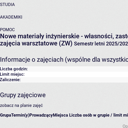
STUDIA
AKADEMIKI
POMOC
Nowe materiały inżynierskie - własności, za
zajęcia warsztatowe (ZW)
Semestr letni 2025/20
Informacje o zajęciach (wspólne dla wszystki
Liczba godzin:
Limit miejsc:
Zaliczenie:
Grupy zajęciowe
zobacz na planie zajęć
Grupa
Termin(y)
Prowadzący
Miejsca
Liczba osób w grupie / limit m
Op