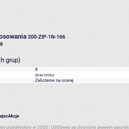
stosowania
200-ZIP-1N-166
26
ch grup)
8
(brak limitu)
Zaliczenie na ocenę
iejsc
Akcje
isy przedmiotów w USOS i USOSweb są chronione prawem autorsk