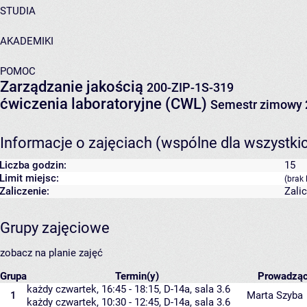
STUDIA
AKADEMIKI
POMOC
Zarządzanie jakością
200-ZIP-1S-319
ćwiczenia laboratoryjne (CWL)
Semestr zimowy 
Informacje o zajęciach (wspólne dla wszystki
Liczba godzin:
15
Limit miejsc:
(brak 
Zaliczenie:
Zali
Grupy zajęciowe
zobacz na planie zajęć
Grupa
Termin(y)
Prowadzą
każdy czwartek, 16:45 - 18:15,
D-14a
,
sala 3.6
1
Marta Szyba
każdy czwartek, 10:30 - 12:45,
D-14a
,
sala 3.6