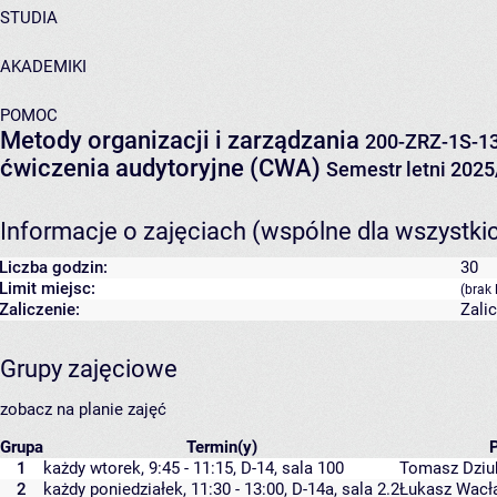
STUDIA
AKADEMIKI
POMOC
Metody organizacji i zarządzania
200-ZRZ-1S-1
ćwiczenia audytoryjne (CWA)
Semestr letni 202
Informacje o zajęciach (wspólne dla wszystki
Liczba godzin:
30
Limit miejsc:
(brak 
Zaliczenie:
Zali
Grupy zajęciowe
zobacz na planie zajęć
Grupa
Termin(y)
1
każdy wtorek, 9:45 - 11:15,
D-14
,
sala 100
Tomasz Dziu
2
każdy poniedziałek, 11:30 - 13:00,
D-14a
,
sala 2.2
Łukasz Wacł