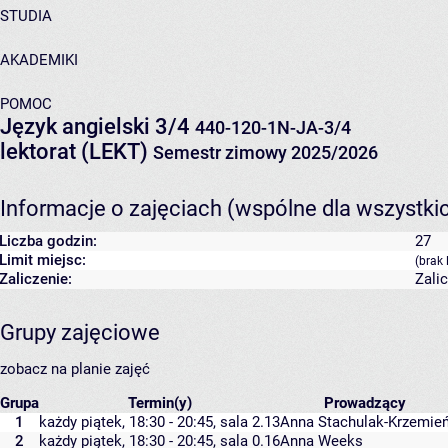
STUDIA
AKADEMIKI
POMOC
Język angielski 3/4
440-120-1N-JA-3/4
lektorat (LEKT)
Semestr zimowy 2025/2026
Informacje o zajęciach (wspólne dla wszystki
Liczba godzin:
27
Limit miejsc:
(brak 
Zaliczenie:
Zali
Grupy zajęciowe
zobacz na planie zajęć
Grupa
Termin(y)
Prowadzący
1
każdy piątek, 18:30 - 20:45,
sala 2.13
Anna Stachulak-Krzemie
2
każdy piątek, 18:30 - 20:45,
sala 0.16
Anna Weeks