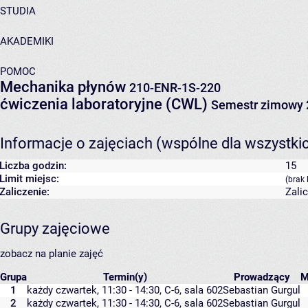
STUDIA
AKADEMIKI
POMOC
Mechanika płynów
210-ENR-1S-220
ćwiczenia laboratoryjne (CWL)
Semestr zimowy 
Informacje o zajęciach (wspólne dla wszystki
Liczba godzin:
15
Limit miejsc:
(brak 
Zaliczenie:
Zali
Grupy zajęciowe
zobacz na planie zajęć
Grupa
Termin(y)
Prowadzący
M
1
każdy czwartek, 11:30 - 14:30,
C-6
,
sala 602
Sebastian Gurgul
2
każdy czwartek, 11:30 - 14:30,
C-6
,
sala 602
Sebastian Gurgul