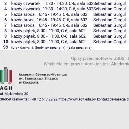
3
każdy czwartek, 11:30 - 14:30,
C-6
,
sala 602
Sebastian Gurgul
4
każdy czwartek, 11:30 - 14:30,
C-6
,
sala 602
Sebastian Gurgul
5
każda środa, 16:45 - 19:45,
C-6
,
sala 602
Sebastian Gurgul
6
każda środa, 16:45 - 19:45,
C-6
,
sala 602
Sebastian Gurgul
7
każda środa, 16:45 - 19:45,
C-6
,
sala 602
Sebastian Gurgul
8
każdy piątek, 8:00 - 11:00,
C-6
,
sala 602
Sebastian Gurgul
9
każdy piątek, 8:00 - 11:00,
C-6
,
sala 602
Sebastian Gurgul
10
każdy piątek, 8:00 - 11:00,
C-6
,
sala 602
Sebastian Gurgul
99
,
,
(brak danych)
(budynek nieznany)
(sala nieznana)
Opisy przedmiotów w USOS i
Właścicielem praw autorskich jest Akademia
al. Mickiewicza 30
30-059 Kraków
tel: +48 12 617 22 22
https://www.agh.edu.pl/
kontakt
deklaracja 