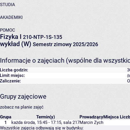
STUDIA
AKADEMIKI
POMOC
Fizyka I
210-NTP-1S-135
wykład (W)
Semestr zimowy 2025/2026
Informacje o zajęciach (wspólne dla wszystki
Liczba godzin:
3
Limit miejsc:
(
Zaliczenie:
O
Grupy zajęciowe
zobacz na planie zajęć
Grupa
Termin(y)
Prowadzący
Miejsca
Liczb
1
każda środa, 15:45 - 17:15,
sala 217
Marcin Zych
Wszystkie zajęcia odbywają się w budynku: