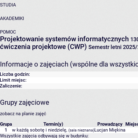
STUDIA
AKADEMIKI
POMOC
Projektowanie systemów informatycznych
13
ćwiczenia projektowe (CWP)
Semestr letni 2025
Informacje o zajęciach (wspólne dla wszystki
Liczba godzin:
Limit miejsc:
Zaliczenie:
Grupy zajęciowe
zobacz na planie zajęć
Grupa
Termin(y)
Prowadzący
Miejs
1
w każdą sobotę i niedzielę,
Lucjan Miękina
(sala nieznana)
Wszystkie zajęcia odbywają się w budynku: