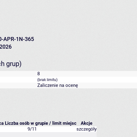
0-APR-1N-365
/2026
ch grup)
8
(brak limitu)
Zaliczenie na ocenę
ca
Liczba osób w grupie / limit miejsc
Akcje
9/11
szczegóły