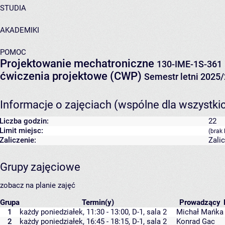
STUDIA
AKADEMIKI
POMOC
Projektowanie mechatroniczne
130-IME-1S-361
ćwiczenia projektowe (CWP)
Semestr letni 2025
Informacje o zajęciach (wspólne dla wszystki
Liczba godzin:
22
Limit miejsc:
(brak 
Zaliczenie:
Zali
Grupy zajęciowe
zobacz na planie zajęć
Grupa
Termin(y)
Prowadzący
1
każdy poniedziałek, 11:30 - 13:00,
D-1
,
sala 2
Michał Mańka
2
każdy poniedziałek, 16:45 - 18:15,
D-1
,
sala 2
Konrad Gac