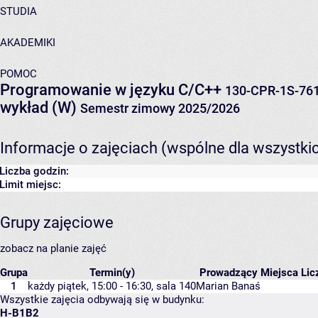
STUDIA
AKADEMIKI
POMOC
Programowanie w języku C/C++
130-CPR-1S-76
wykład (W)
Semestr zimowy 2025/2026
Informacje o zajęciach (wspólne dla wszystki
Liczba godzin:
Limit miejsc:
Grupy zajęciowe
zobacz na planie zajęć
Grupa
Termin(y)
Prowadzący
Miejsca
Lic
1
każdy piątek, 15:00 - 16:30,
sala 140
Marian Banaś
Wszystkie zajęcia odbywają się w budynku:
H-B1B2