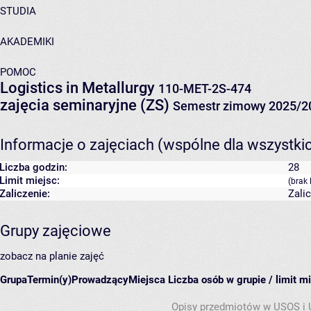
STUDIA
AKADEMIKI
POMOC
Logistics in Metallurgy
110-MET-2S-474
zajęcia seminaryjne (ZS)
Semestr zimowy 2025/2
Informacje o zajęciach (wspólne dla wszystki
Liczba godzin:
28
Limit miejsc:
(brak 
Zaliczenie:
Zali
Grupy zajęciowe
zobacz na planie zajęć
Grupa
Termin(y)
Prowadzący
Miejsca
Liczba osób w grupie / limit m
Opisy przedmiotów w USOS i