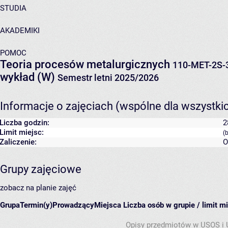
STUDIA
AKADEMIKI
POMOC
Teoria procesów metalurgicznych
110-MET-2S-
wykład (W)
Semestr letni 2025/2026
Informacje o zajęciach (wspólne dla wszystki
Liczba godzin:
2
Limit miejsc:
(
Zaliczenie:
O
Grupy zajęciowe
zobacz na planie zajęć
Grupa
Termin(y)
Prowadzący
Miejsca
Liczba osób w grupie / limit m
Opisy przedmiotów w USOS i