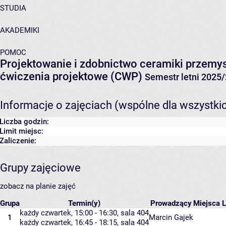
STUDIA
AKADEMIKI
POMOC
Projektowanie i zdobnictwo ceramiki przemy
ćwiczenia projektowe (CWP)
Semestr letni 2025
Informacje o zajęciach (wspólne dla wszystki
Liczba godzin:
Limit miejsc:
Zaliczenie:
Grupy zajęciowe
zobacz na planie zajęć
Grupa
Termin(y)
Prowadzący
Miejsca
L
każdy czwartek, 15:00 - 16:30,
sala 404
1
Marcin Gajek
każdy czwartek, 16:45 - 18:15,
sala 404