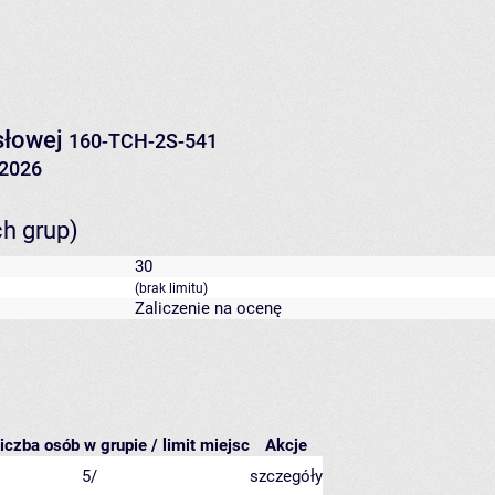
słowej
160-TCH-2S-541
/2026
ch grup)
30
(brak limitu)
Zaliczenie na ocenę
iczba osób w grupie / limit miejsc
Akcje
5/
szczegóły