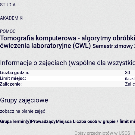
STUDIA
AKADEMIKI
POMOC
Tomografia komputerowa - algorytmy obróbki
ćwiczenia laboratoryjne (CWL)
Semestr zimowy 
Informacje o zajęciach (wspólne dla wszystki
Liczba godzin:
30
Limit miejsc:
(brak 
Zaliczenie:
Zali
Grupy zajęciowe
zobacz na planie zajęć
Grupa
Termin(y)
Prowadzący
Miejsca
Liczba osób w grupie / limit m
Opisy przedmiotów w USOS i