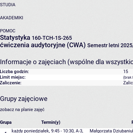
STUDIA
AKADEMIKI
POMOC
Statystyka
160-TCH-1S-265
ćwiczenia audytoryjne (CWA)
Semestr letni 202
Informacje o zajęciach (wspólne dla wszystki
Liczba godzin:
15
Limit miejsc:
(brak 
Zaliczenie:
Zali
Grupy zajęciowe
zobacz na planie zajęć
Grupa
Termin(y)
każdy poniedziałek, 9:45 - 10:30,
A-3
,
Małgorzata Dziubaniu