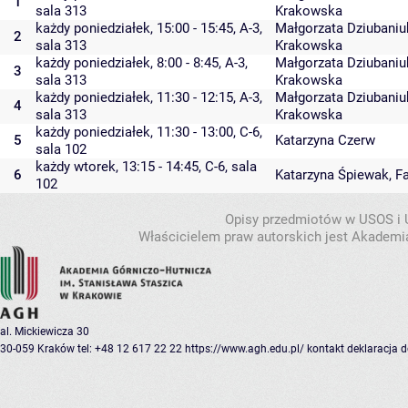
1
sala 313
Krakowska
każdy poniedziałek, 15:00 - 15:45,
A-3
,
Małgorzata Dziubaniu
2
sala 313
Krakowska
każdy poniedziałek, 8:00 - 8:45,
A-3
,
Małgorzata Dziubaniu
3
sala 313
Krakowska
każdy poniedziałek, 11:30 - 12:15,
A-3
,
Małgorzata Dziubaniu
4
sala 313
Krakowska
każdy poniedziałek, 11:30 - 13:00,
C-6
,
5
Katarzyna Czerw
sala 102
każdy wtorek, 13:15 - 14:45,
C-6
,
sala
6
Katarzyna Śpiewak
,
F
102
Opisy przedmiotów w USOS i
Właścicielem praw autorskich jest Akademia
al. Mickiewicza 30
30-059 Kraków
tel: +48 12 617 22 22
https://www.agh.edu.pl/
kontakt
deklaracja 