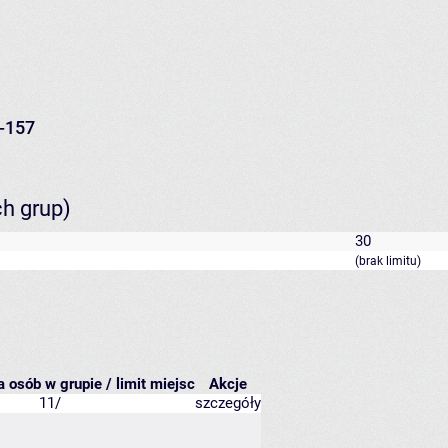
-157
ch grup)
30
(brak limitu)
a osób w grupie / limit miejsc
Akcje
11/
szczegóły