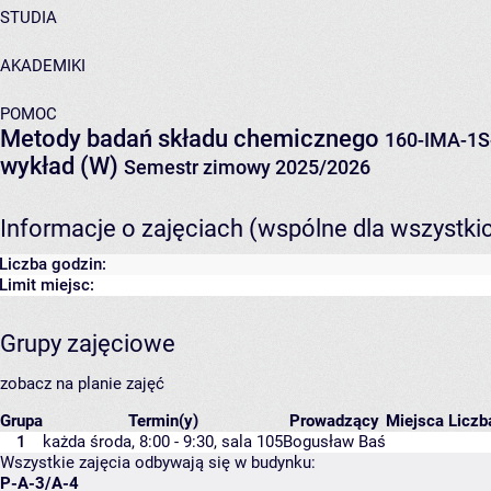
STUDIA
AKADEMIKI
POMOC
Metody badań składu chemicznego
160-IMA-1S
wykład (W)
Semestr zimowy 2025/2026
Informacje o zajęciach (wspólne dla wszystki
Liczba godzin:
Limit miejsc:
Grupy zajęciowe
zobacz na planie zajęć
Grupa
Termin(y)
Prowadzący
Miejsca
Liczb
1
każda środa, 8:00 - 9:30,
sala 105
Bogusław Baś
Wszystkie zajęcia odbywają się w budynku:
P-A-3/A-4