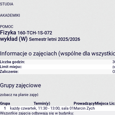
STUDIA
AKADEMIKI
POMOC
Fizyka
160-TCH-1S-072
wykład (W)
Semestr letni 2025/2026
Informacje o zajęciach (wspólne dla wszystki
Liczba godzin:
3
Limit miejsc:
(
Zaliczenie:
O
Grupy zajęciowe
zobacz na planie zajęć
Grupa
Termin(y)
Prowadzący
Miejsca
Lic
1
każdy czwartek, 11:30 - 13:00,
sala 01
Marcin Zych
Wszystkie zajęcia odbywają się w budynku: