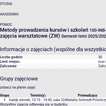
STUDIA
AKADEMIKI
POMOC
Metody prowadzenia kursów i szkoleń
100-INB
zajęcia warsztatowe (ZW)
Semestr letni 2025/20
Informacje o zajęciach (wspólne dla wszystki
Liczba godzin:
30
Limit miejsc:
(brak 
Zaliczenie:
Zali
Grupy zajęciowe
zobacz na planie zajęć
Grupa
Termin(y)
Prowadzący
1
każdy wtorek, 13:15 - 14:45,
sala 22z
Natalia Schmidt-Polończ
Wszystkie zajęcia odbywają się w budynku: