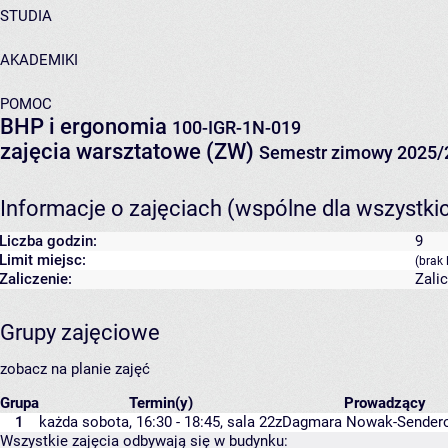
STUDIA
AKADEMIKI
POMOC
BHP i ergonomia
100-IGR-1N-019
zajęcia warsztatowe (ZW)
Semestr zimowy 2025/
Informacje o zajęciach (wspólne dla wszystki
Liczba godzin:
9
Limit miejsc:
(brak 
Zaliczenie:
Zali
Grupy zajęciowe
zobacz na planie zajęć
Grupa
Termin(y)
Prowadzący
1
każda sobota, 16:30 - 18:45,
sala 22z
Dagmara Nowak-Sender
Wszystkie zajęcia odbywają się w budynku: