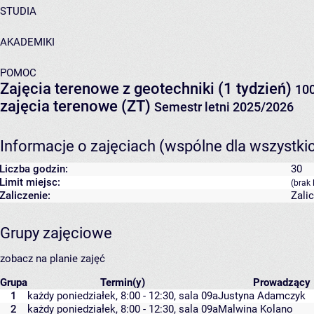
STUDIA
AKADEMIKI
POMOC
Zajęcia terenowe z geotechniki (1 tydzień)
10
zajęcia terenowe (ZT)
Semestr letni 2025/2026
Informacje o zajęciach (wspólne dla wszystki
Liczba godzin:
30
Limit miejsc:
(brak 
Zaliczenie:
Zali
Grupy zajęciowe
zobacz na planie zajęć
Grupa
Termin(y)
Prowadzący
1
każdy poniedziałek, 8:00 - 12:30,
sala 09a
Justyna Adamczyk
2
każdy poniedziałek, 8:00 - 12:30,
sala 09a
Malwina Kolano