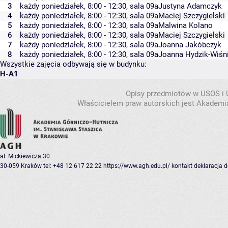
3
każdy poniedziałek, 8:00 - 12:30,
sala 09a
Justyna Adamczyk
4
każdy poniedziałek, 8:00 - 12:30,
sala 09a
Maciej Szczygielski
5
każdy poniedziałek, 8:00 - 12:30,
sala 09a
Malwina Kolano
6
każdy poniedziałek, 8:00 - 12:30,
sala 09a
Maciej Szczygielski
7
każdy poniedziałek, 8:00 - 12:30,
sala 09a
Joanna Jakóbczyk
8
każdy poniedziałek, 8:00 - 12:30,
sala 09a
Joanna Hydzik-Wiśn
Wszystkie zajęcia odbywają się w budynku:
H-A1
Opisy przedmiotów w USOS i
Właścicielem praw autorskich jest Akademia
al. Mickiewicza 30
30-059 Kraków
tel: +48 12 617 22 22
https://www.agh.edu.pl/
kontakt
deklaracja 