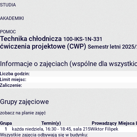
STUDIA
AKADEMIKI
POMOC
Technika chłodnicza
100-IKS-1N-331
ćwiczenia projektowe (CWP)
Semestr letni 2025
Informacje o zajęciach (wspólne dla wszystki
Liczba godzin:
Limit miejsc:
Zaliczenie:
Grupy zajęciowe
zobacz na planie zajęć
Grupa
Termin(y)
Prowadzący
Miejsca
1
każda niedziela, 16:30 - 18:45,
sala 215
Wiktor Filipek
Wszystkie zajęcia odbywają się w budynku: