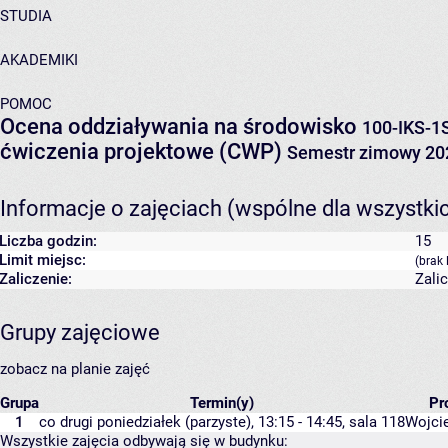
STUDIA
AKADEMIKI
POMOC
Ocena oddziaływania na środowisko
100-IKS-1
ćwiczenia projektowe (CWP)
Semestr zimowy 20
Informacje o zajęciach (wspólne dla wszystki
Liczba godzin:
15
Limit miejsc:
(brak 
Zaliczenie:
Zali
Grupy zajęciowe
zobacz na planie zajęć
Grupa
Termin(y)
Pr
1
co drugi poniedziałek (parzyste), 13:15 - 14:45,
sala 118
Wojci
Wszystkie zajęcia odbywają się w budynku: