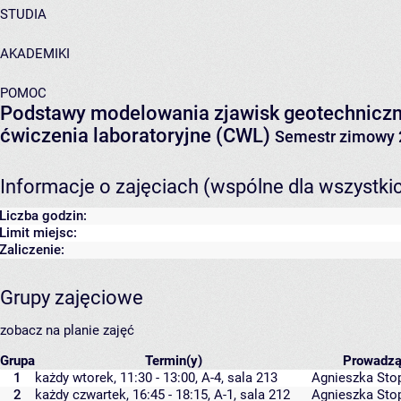
STUDIA
AKADEMIKI
POMOC
Podstawy modelowania zjawisk geotechnicz
ćwiczenia laboratoryjne (CWL)
Semestr zimowy 
Informacje o zajęciach (wspólne dla wszystki
Liczba godzin:
Limit miejsc:
Zaliczenie:
Grupy zajęciowe
zobacz na planie zajęć
Grupa
Termin(y)
Prowadz
1
każdy wtorek, 11:30 - 13:00,
A-4
,
sala 213
Agnieszka Sto
2
każdy czwartek, 16:45 - 18:15,
A-1
,
sala 212
Agnieszka Sto