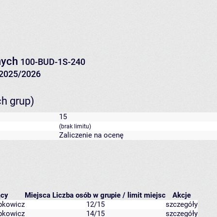
nych
100-BUD-1S-240
2025/2026
ch grup)
15
(brak limitu)
Zaliczenie na ocenę
ący
Miejsca
Liczba osób w grupie / limit miejsc
Akcje
pkowicz
12/15
szczegóły
pkowicz
14/15
szczegóły