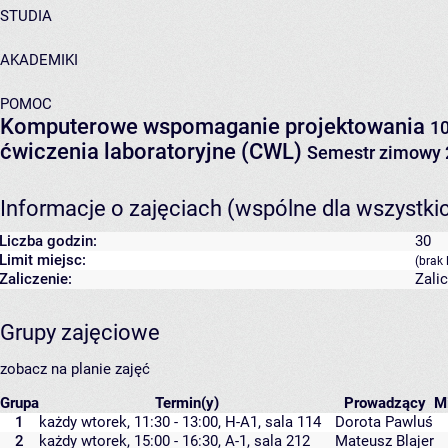
STUDIA
AKADEMIKI
POMOC
Komputerowe wspomaganie projektowania
1
ćwiczenia laboratoryjne (CWL)
Semestr zimowy 
Informacje o zajęciach (wspólne dla wszystki
Liczba godzin:
30
Limit miejsc:
(brak 
Zaliczenie:
Zali
Grupy zajęciowe
zobacz na planie zajęć
Grupa
Termin(y)
Prowadzący
M
1
każdy wtorek, 11:30 - 13:00,
H-A1
,
sala 114
Dorota Pawluś
2
każdy wtorek, 15:00 - 16:30,
A-1
,
sala 212
Mateusz Blajer