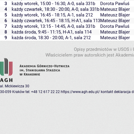
3
każdy wtorek, 15:00 - 16:30,
A-0
,
sala 331b
Dorota Pawluś
4
każdy czwartek, 18:30 - 20:00,
A-0
,
sala 331b
Mateusz Blajer
5
każdy wtorek, 16:45 - 18:15,
A-1
,
sala 212
Mateusz Blajer
6
każdy czwartek, 16:45 - 18:15,
H-A1
,
sala 113
Mateusz Blajer
7
każdy wtorek, 13:15 - 14:45,
A-0
,
sala 331b
Dorota Pawluś
8
każda środa, 9:45 - 11:15,
H-A1
,
sala 114
Mateusz Blajer
9
każda środa, 18:30 - 20:00,
A-1
,
sala 212
Mateusz Blajer
Opisy przedmiotów w USOS i
Właścicielem praw autorskich jest Akademia
al. Mickiewicza 30
30-059 Kraków
tel: +48 12 617 22 22
https://www.agh.edu.pl/
kontakt
deklaracja 