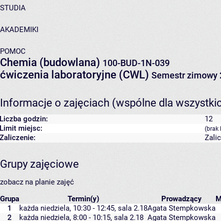
STUDIA
AKADEMIKI
POMOC
Chemia (budowlana)
100-BUD-1N-039
ćwiczenia laboratoryjne (CWL)
Semestr zimowy 
Informacje o zajęciach (wspólne dla wszystki
Liczba godzin:
12
Limit miejsc:
(brak 
Zaliczenie:
Zali
Grupy zajęciowe
zobacz na planie zajęć
Grupa
Termin(y)
Prowadzący
M
1
każda niedziela, 10:30 - 12:45,
sala 2.18
Agata Stempkowska
2
każda niedziela, 8:00 - 10:15,
sala 2.18
Agata Stempkowska