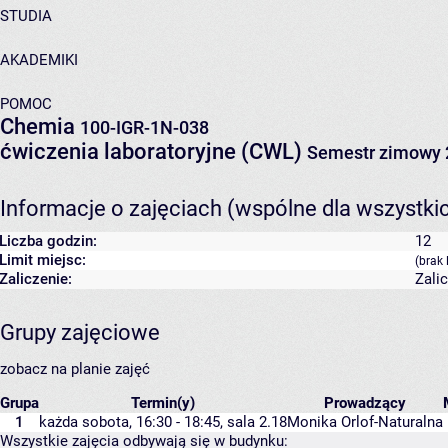
STUDIA
AKADEMIKI
POMOC
Chemia
100-IGR-1N-038
ćwiczenia laboratoryjne (CWL)
Semestr zimowy 
Informacje o zajęciach (wspólne dla wszystki
Liczba godzin:
12
Limit miejsc:
(brak 
Zaliczenie:
Zali
Grupy zajęciowe
zobacz na planie zajęć
Grupa
Termin(y)
Prowadzący
1
każda sobota, 16:30 - 18:45,
sala 2.18
Monika Orlof-Naturalna
Wszystkie zajęcia odbywają się w budynku: