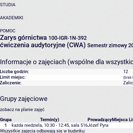
STUDIA
AKADEMIKI
POMOC
Zarys górnictwa
100-IGR-1N-392
ćwiczenia audytoryjne (CWA)
Semestr zimowy 2
Informacje o zajęciach (wspólne dla wszystki
Liczba godzin:
12
Limit miejsc:
(brak 
Zaliczenie:
Zali
Grupy zajęciowe
zobacz na planie zajęć
Grupa
Termin(y)
Prowadzący
Miejsca
Li
1
każda niedziela, 10:30 - 12:45,
sala 516
Józef Pyra
Wszystkie zajęcia odbywają się w budynku: