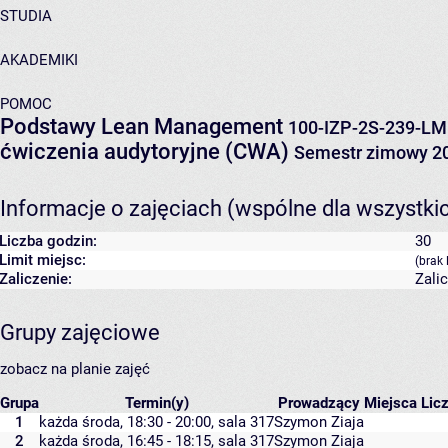
STUDIA
AKADEMIKI
POMOC
Podstawy Lean Management
100-IZP-2S-239-LM
ćwiczenia audytoryjne (CWA)
Semestr zimowy 2
Informacje o zajęciach (wspólne dla wszystki
Liczba godzin:
30
Limit miejsc:
(brak 
Zaliczenie:
Zali
Grupy zajęciowe
zobacz na planie zajęć
Grupa
Termin(y)
Prowadzący
Miejsca
Licz
1
każda środa, 18:30 - 20:00,
sala 317
Szymon Ziaja
2
każda środa, 16:45 - 18:15,
sala 317
Szymon Ziaja