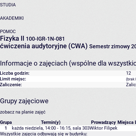
STUDIA
AKADEMIKI
POMOC
Fizyka II
100-IGR-1N-081
ćwiczenia audytoryjne (CWA)
Semestr zimowy 2
Informacje o zajęciach (wspólne dla wszystki
Liczba godzin:
12
Limit miejsc:
(brak 
Zaliczenie:
Zali
Grupy zajęciowe
zobacz na planie zajęć
Grupa
Termin(y)
Prowadzący
Miejsca
1
każda niedziela, 14:00 - 16:15,
sala 303
Wiktor Filipek
Wszystkie zajęcia odbywają się w budynku: