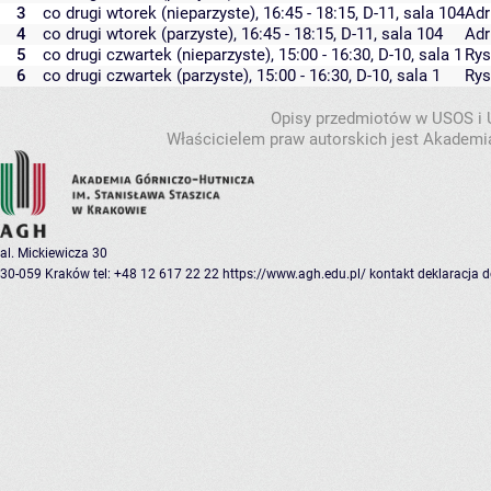
3
co drugi wtorek (nieparzyste), 16:45 - 18:15,
D-11
,
sala 104
Adr
4
co drugi wtorek (parzyste), 16:45 - 18:15,
D-11
,
sala 104
Adr
5
co drugi czwartek (nieparzyste), 15:00 - 16:30,
D-10
,
sala 1
Rys
6
co drugi czwartek (parzyste), 15:00 - 16:30,
D-10
,
sala 1
Rys
Opisy przedmiotów w USOS i
Właścicielem praw autorskich jest Akademia
al. Mickiewicza 30
30-059 Kraków
tel: +48 12 617 22 22
https://www.agh.edu.pl/
kontakt
deklaracja 