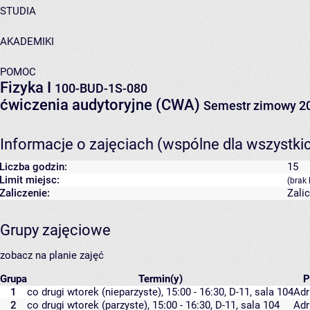
STUDIA
AKADEMIKI
POMOC
Fizyka I
100-BUD-1S-080
ćwiczenia audytoryjne (CWA)
Semestr zimowy 2
Informacje o zajęciach (wspólne dla wszystki
Liczba godzin:
15
Limit miejsc:
(brak 
Zaliczenie:
Zali
Grupy zajęciowe
zobacz na planie zajęć
Grupa
Termin(y)
P
1
co drugi wtorek (nieparzyste), 15:00 - 16:30,
D-11
,
sala 104
Adr
2
co drugi wtorek (parzyste), 15:00 - 16:30,
D-11
,
sala 104
Adr