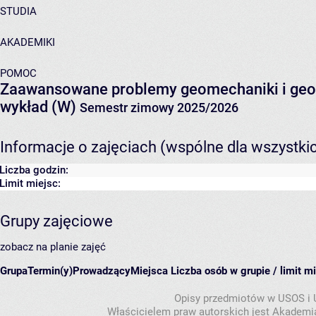
STUDIA
AKADEMIKI
POMOC
Zaawansowane problemy geomechaniki i geo
wykład (W)
Semestr zimowy 2025/2026
Informacje o zajęciach (wspólne dla wszystki
Liczba godzin:
Limit miejsc:
Grupy zajęciowe
zobacz na planie zajęć
Grupa
Termin(y)
Prowadzący
Miejsca
Liczba osób w grupie / limit m
Opisy przedmiotów w USOS i
Właścicielem praw autorskich jest Akademia