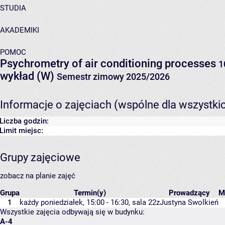
STUDIA
AKADEMIKI
POMOC
Psychrometry of air conditioning processes
1
wykład (W)
Semestr zimowy 2025/2026
Informacje o zajęciach (wspólne dla wszystki
Liczba godzin:
Limit miejsc:
Grupy zajęciowe
zobacz na planie zajęć
Grupa
Termin(y)
Prowadzący
M
1
każdy poniedziałek, 15:00 - 16:30,
sala 22z
Justyna Swolkień
Wszystkie zajęcia odbywają się w budynku:
A-4