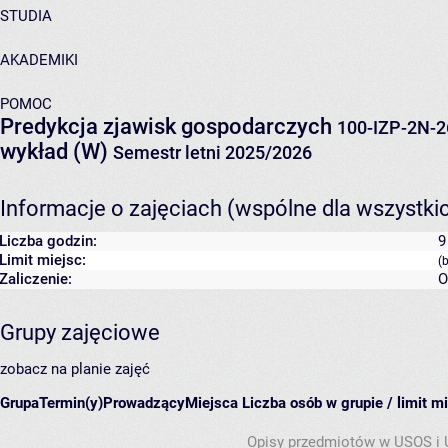
STUDIA
AKADEMIKI
POMOC
Predykcja zjawisk gospodarczych
100-IZP-2N-
wykład (W)
Semestr letni 2025/2026
Informacje o zajęciach (wspólne dla wszystki
Liczba godzin:
9
Limit miejsc:
(
Zaliczenie:
O
Grupy zajęciowe
zobacz na planie zajęć
Grupa
Termin(y)
Prowadzący
Miejsca
Liczba osób w grupie / limit m
Opisy przedmiotów w USOS i