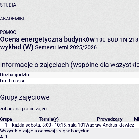
STUDIA
AKADEMIKI
POMOC
Ocena energetyczna budynków
100-BUD-1N-213
wykład (W)
Semestr letni 2025/2026
Informacje o zajęciach (wspólne dla wszystki
Liczba godzin:
Limit miejsc:
Grupy zajęciowe
zobacz na planie zajęć
Grupa
Termin(y)
Prowadzący
M
1
każda sobota, 8:00 - 10:15,
sala 101
Wacław Andrusikiewicz
Wszystkie zajęcia odbywają się w budynku:
A-1