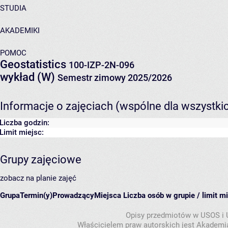
STUDIA
AKADEMIKI
POMOC
Geostatistics
100-IZP-2N-096
wykład (W)
Semestr zimowy 2025/2026
Informacje o zajęciach (wspólne dla wszystki
Liczba godzin:
Limit miejsc:
Grupy zajęciowe
zobacz na planie zajęć
Grupa
Termin(y)
Prowadzący
Miejsca
Liczba osób w grupie / limit m
Opisy przedmiotów w USOS i
Właścicielem praw autorskich jest Akademia