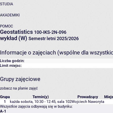
STUDIA
AKADEMIKI
POMOC
Geostatistics
100-IKS-2N-096
wykład (W)
Semestr letni 2025/2026
Informacje o zajęciach (wspólne dla wszystki
Liczba godzin:
Limit miejsc:
Grupy zajęciowe
zobacz na planie zajęć
Grupa
Termin(y)
Prowadzący
Miej
1
każda sobota, 10:30 - 12:45,
sala 102
Wojciech Naworyta
Wszystkie zajęcia odbywają się w budynku:
A-1