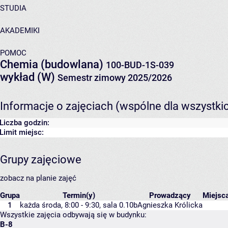
STUDIA
AKADEMIKI
POMOC
Chemia (budowlana)
100-BUD-1S-039
wykład (W)
Semestr zimowy 2025/2026
Informacje o zajęciach (wspólne dla wszystki
Liczba godzin:
Limit miejsc:
Grupy zajęciowe
zobacz na planie zajęć
Grupa
Termin(y)
Prowadzący
Miejsc
1
każda środa, 8:00 - 9:30,
sala 0.10b
Agnieszka Królicka
Wszystkie zajęcia odbywają się w budynku:
B-8