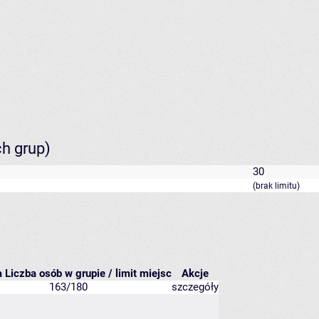
ch grup)
30
(brak limitu)
a
Liczba osób w grupie / limit miejsc
Akcje
163/180
szczegóły