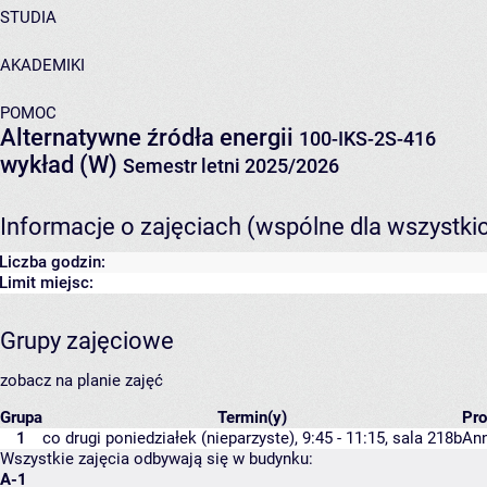
STUDIA
AKADEMIKI
POMOC
Alternatywne źródła energii
100-IKS-2S-416
wykład (W)
Semestr letni 2025/2026
Informacje o zajęciach (wspólne dla wszystki
Liczba godzin:
Limit miejsc:
Grupy zajęciowe
zobacz na planie zajęć
Grupa
Termin(y)
Pr
1
co drugi poniedziałek (nieparzyste), 9:45 - 11:15,
sala 218b
An
Wszystkie zajęcia odbywają się w budynku:
A-1