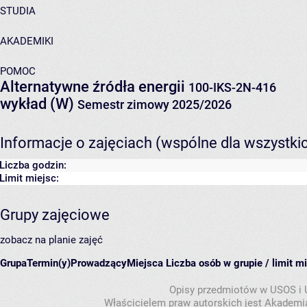
STUDIA
AKADEMIKI
POMOC
Alternatywne źródła energii
100-IKS-2N-416
wykład (W)
Semestr zimowy 2025/2026
Informacje o zajęciach (wspólne dla wszystki
Liczba godzin:
Limit miejsc:
Grupy zajęciowe
zobacz na planie zajęć
Grupa
Termin(y)
Prowadzący
Miejsca
Liczba osób w grupie / limit m
Opisy przedmiotów w USOS i
Właścicielem praw autorskich jest Akademia