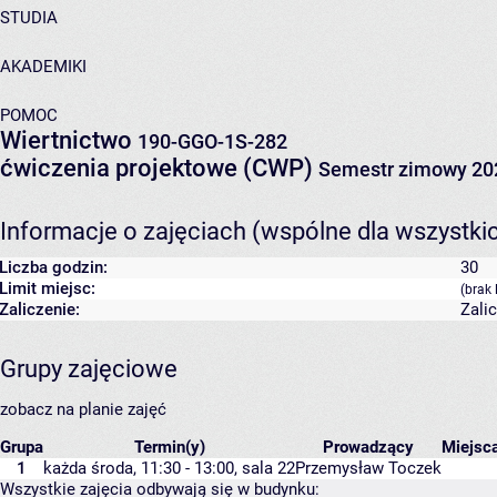
STUDIA
AKADEMIKI
POMOC
Wiertnictwo
190-GGO-1S-282
ćwiczenia projektowe (CWP)
Semestr zimowy 20
Informacje o zajęciach (wspólne dla wszystki
Liczba godzin:
30
Limit miejsc:
(brak 
Zaliczenie:
Zali
Grupy zajęciowe
zobacz na planie zajęć
Grupa
Termin(y)
Prowadzący
Miejsc
1
każda środa, 11:30 - 13:00,
sala 22
Przemysław Toczek
Wszystkie zajęcia odbywają się w budynku: