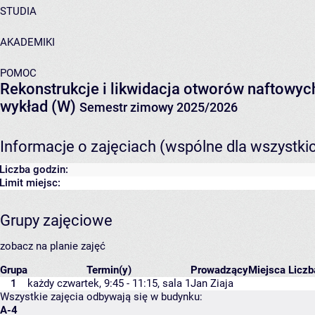
STUDIA
AKADEMIKI
POMOC
Rekonstrukcje i likwidacja otworów naftowyc
wykład (W)
Semestr zimowy 2025/2026
Informacje o zajęciach (wspólne dla wszystki
Liczba godzin:
Limit miejsc:
Grupy zajęciowe
zobacz na planie zajęć
Grupa
Termin(y)
Prowadzący
Miejsca
Liczb
1
każdy czwartek, 9:45 - 11:15,
sala 1
Jan Ziaja
Wszystkie zajęcia odbywają się w budynku:
A-4