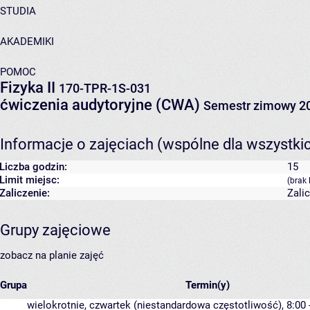
STUDIA
AKADEMIKI
POMOC
Fizyka II
170-TPR-1S-031
ćwiczenia audytoryjne (CWA)
Semestr zimowy 2
Informacje o zajęciach (wspólne dla wszystki
Liczba godzin:
15
Limit miejsc:
(brak 
Zaliczenie:
Zali
Grupy zajęciowe
zobacz na planie zajęć
Grupa
Termin(y)
wielokrotnie, czwartek (niestandardowa częstotliwość), 8:00 