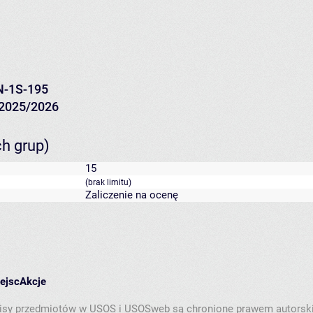
N-1S-195
2025/2026
ch grup)
15
(brak limitu)
Zaliczenie na ocenę
iejsc
Akcje
isy przedmiotów w USOS i USOSweb są chronione prawem autorsk