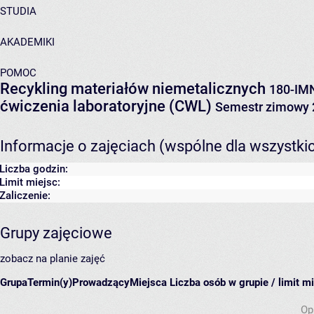
STUDIA
AKADEMIKI
POMOC
Recykling materiałów niemetalicznych
180-IM
ćwiczenia laboratoryjne (CWL)
Semestr zimowy 
Informacje o zajęciach (wspólne dla wszystki
Liczba godzin:
Limit miejsc:
Zaliczenie:
Grupy zajęciowe
zobacz na planie zajęć
Grupa
Termin(y)
Prowadzący
Miejsca
Liczba osób w grupie / limit m
Op