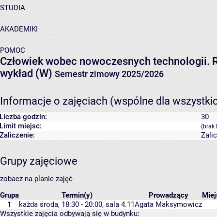
STUDIA
AKADEMIKI
POMOC
Człowiek wobec nowoczesnych technologii. R
wykład (W)
Semestr zimowy 2025/2026
Informacje o zajęciach (wspólne dla wszystki
Liczba godzin:
30
Limit miejsc:
(brak 
Zaliczenie:
Zali
Grupy zajęciowe
zobacz na planie zajęć
Grupa
Termin(y)
Prowadzący
Mie
1
każda środa, 18:30 - 20:00,
sala 4.11
Agata Maksymowicz
Wszystkie zajęcia odbywają się w budynku: